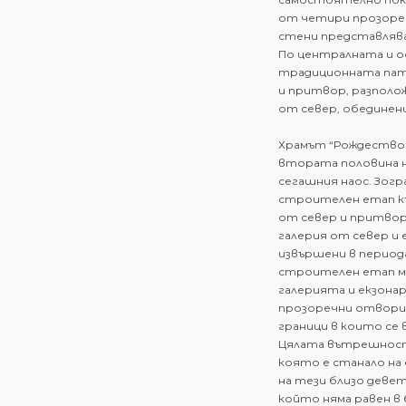
от четири прозореч
стени представлява
По централната и о
традиционната патр
и притвор, разполож
от север, обединени
Храмът “Рождество 
втората половина на
сегашния наос. Зогр
строителен етап къ
от север и притвор
галерия от север и
извършени в периода 
строителен етап м
галерията и екзонар
прозоречни отвори
граници в които се в
Цялата вътрешност 
която е станало на етап
на тези близо деве
който няма равен в