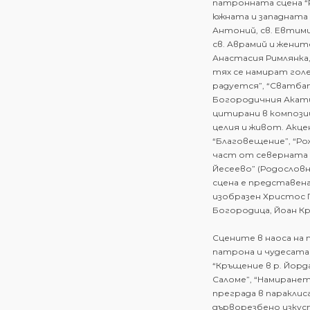
патронната сцена 
южната и западната
Антоний, св. Евтимий
св. Аврамий и женит
Анастасия Римлянка, с
тях се намират гол
радуется”, “Сватбата
Богородичния Акати
цитирани в композиц
целия и живот. Акц
“Благовещение”, “Ро
част от северната 
Йесеево” (Родословн
сцена е представена
изобразен Христос 
Богородица, Йоан К
Сцените в наоса на 
патрона и чудесата 
“Кръщение в р. Йорд
Саломе”, “Намиранет
преграда в параклис
дърворезбено изкус