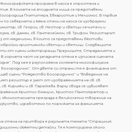
Иконографската програма в наоса е опростена и
тие. В конхата на апсидната ниша са представени
 Богородица Платитера, Евхаристия и Мелисмос. В първия
 по северната и южна стени на наоса са изобразени
Димитър, св. Георги, св. Нестор и светци-лечители и
озма, св. Дамян, св. Пантелеймон, св. Трифон. Регистърът
из от медалиони, в които са представени бюстови
гобройни християнски светци и светици. Следващите
аети от сцени илюстриращи Празниците, Страданията и
В горната част на западната стена е изписана сцената
одне”. Под нея е разположена голямата многофигурна
е Богородично”. От двете си страни тя е фланкирана от
щаб сцени “Рождество Богородично” и “Въведение на
вият регистър е зает от изображенията на св. св.
св. Кирияки и св. Параскева. Върху свода се извисяват
ражения Христос-Емануил, Христос-Пантократор и
. Иконостасната преграда е великолепно творение на
зкуство, изработено по поръчката на фамилията
на стена на притвора е разгъната темата “Страшния
диционни сюжетни детайли. Тя е композирана около