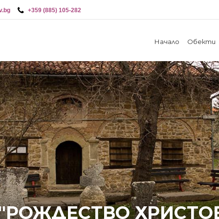
v.bg
+359 (885) 105-282
Начало
Обекти
"РОЖДЕСТВО ХРИСТОВ