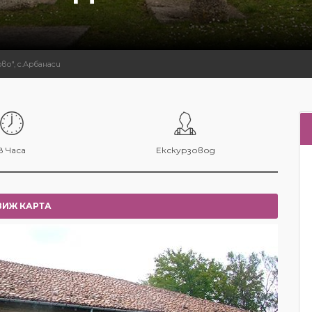
о", с.Арбанаси
8 Часа
Екскурзовод
ВИЖ КАРТА