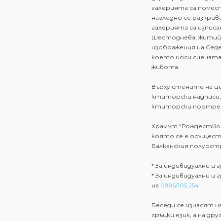
галерията са помест
нагледно се разкри
галерията са изписа
Шестоднева, житийни
изображения на Сед
което носи сцената
живота.
Върху стените на ц
ктиторски надписи,
ктиторски портре
Храмът “Рождество 
която се е осъщест
Балканския полуост
* За индивидуални и
* За индивидуални и 
на
0885/105 254
Беседи се изнасят на
гръцки език, а на др