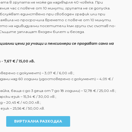
рата в групата не може да надхвърля 40 човека. При
ения час с повече от 10 минути, групата не се допуска.
 обслужват единствено при свободен график или при
 заявила но просрочила времето с повече от 10 минути.
ето на ндивидуални посетители към групи със състав по-
 Същите заплащат входен билет и беседа.
циални цени за учащи и пенсионери се продават само на
 -
7,67 € / 15,00 лв.
.
верено с документ) –
3,07 € / 6,00 лв.
;
ждани над 60 години (удостоверено с документ) –
4,09 € /
айка, баща с до 3 деца от 7 до 18 години) –
12,78 € / 25,00 лв.
;
арски език –
15,34 € / 30,00 лв.
;
д –
20,45 € / 40,00 лв.
;
 език –
25,56 € / 50,00 лв.
ВИРТУАЛНА РАЗХОДКА