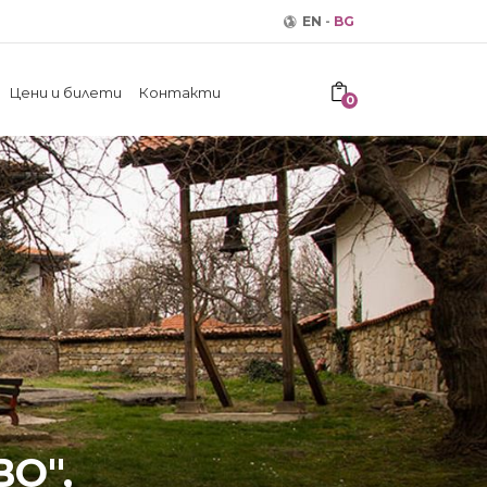
EN
-
BG
Цени и билети
Контакти
0
О",