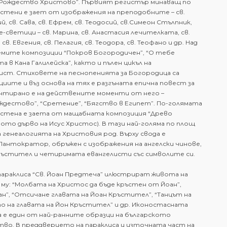
“Рождество Христово”. Първият регистър минаващ по
 стени е зает от изображения на преподобните – св.
, св. Сава, св. Ефрем, св. Теодосий, св.Симеон Стълпник,
е-светици – св. Марина, св. Анастасия лечителката, св.
в. Евгения, св. Пелагия, св. Теодора, св. Теофано и др. Над
емите композиции “Покров Богородичен”, “О тебе
 в Кана Галилейска”, както и пълен цикъл на
ст. Стиховете на песнопенията за Богородица са
иите и въз основа на тях е разгъната епична повест за
ентирано е на действените моменти от него –
ждестово”, “Сретение”, “Бягство в Египет”. По-голямата
стена е заета от мащабната композиция “Древо
ото дърво на Исус Христос). В тази най-голяма по площ
 генеалогията на Христовия род. Върху свода е
Пантократор, обръжен с изображения на ангелски чинове,
ръстител и четиримата евангелисти със символите си.
параклиса “Св. Йоан Предтеча” илюстрират живота на
му: “Молбата на Христос да бъде кръстен от Йоан”,
ан”, “Отсичане главата на Йоан Кръстител”, “Танцът на
о на главата на Йон Кръстител” и др. Иконостасната
а е един от най-ранните образци на българското
тво. В преддверието на параклиса и източната част на