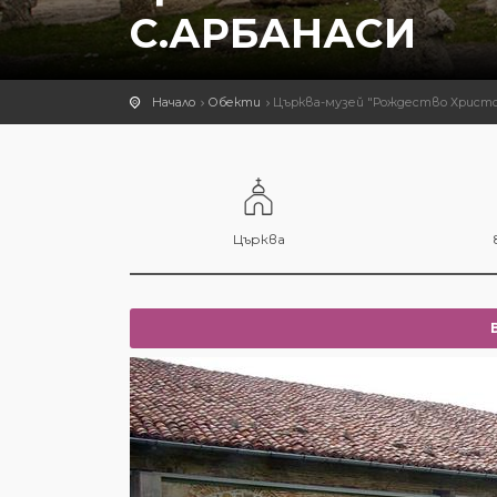
С.АРБАНАСИ
Начало
Обекти
Църква-музей "Рождество Христов
Църква