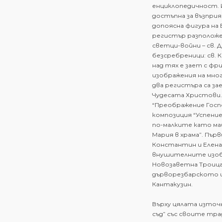
енциклопедичност. 
достъпна за възприя
допоясна фигура на
регистър разположен
светци-войни – св. 
безсребреници: св. К
над тях е зает с фр
изображения на мно
два регистъра са з
Чудесата Христови. 
“Преображение Госп
композиция “Успени
по-малките като ма
Мария в храма”. Пър
Константин и Елена, 
внушителните изоб
Новозаветна Троица
дърворезбарското и
Кантакузин.
Върху цялата източ
съд” със своите тра