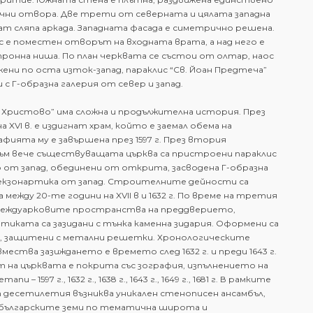
ни отвора. Две трети от северната и цялата западна
т сляпа аркада. Западната фасада е симетрично решена.
с е поместен отворът на входната врата, а над него е
онна ниша. По план черквата се състои от олтар, наос
ени по оста изток-запад, параклис “Св. Йоан Предтеча”
 с Г-образна галерия от север и запад.
Христово” има сложна и продължителна история. През
 XVI в. е издигнат храм, който е заемал обема на
афията му е завършена през 1597 г. През втория
м вече съществуващата църква са пристроени параклис
 от запад, обединени от открита, засводена Г-образна
 екзонартика от запад. Строителните дейности са
между 20-те години на XVII в и 1632 г. По време на третия
еждуарковите пространства на преддверието,
тиката са зазидани с тънка каменна зидария. Оформени са
, защитени с метални решетки. Хронологическите
мества зазиждането е времето след 1632 г. и преди 1643 г.
на църквата е покрита със зография, изпълнението на
и – 1597 г., 1632 г., 1638 г., 1643 г., 1649 г., 1681 г. В рамките
т десетилетия възниква уникален стенописен ансамбъл,
 българските земи по тематична широта и