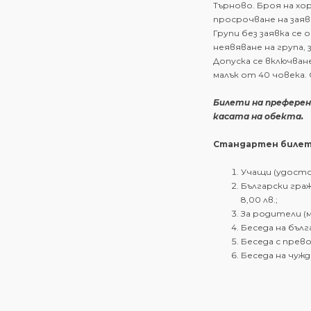
Търново. Броя на хо
просрочване на заяв
Групи без заявка се
неявяване на група,
Допуска се включван
малък от 40 човека.
Билети на преферен
касата на обекта.
Стандартен билет
Учащи (удосто
Български гра
8,00 лв.
;
За родители (м
Беседа на бълг
Беседа с прево
Беседа на чужд