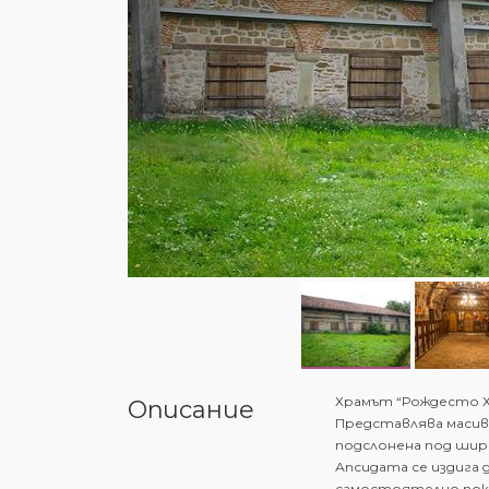
Храмът “Рождесто Х
Описание
Представлява масивн
подслонена под шир
Апсидата се издига
самостоятелно покр