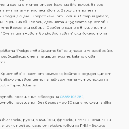
ени сцени от стенописен календа (Менелог). В него
ва темата за мъченичеството. Върху стените на
ни редица сцени и персонажи от Новия и Стария завет,
 сцени на св. Георги, Деянията и Чудесата Христови,
емте Вселенски събора. Особено силно е внушението
 “Суетният живот в лъжовния свят” или Колелото на
ърквата “Рождество Христово” са изписани многобройни
 съобщаващи имена на дарителите, както и два
та.
Христово” е част от комплекс, който е резиденция от
вявало управлението на най-голямата митрополия на
ров – Търновската.
 групови посещения с беседа на
0885/ 105 282
,
групови посещения без беседа – до 30 минути след заявка
 български, руски, английски, френски, немски, испански и
уг език – с превод, само от екскурзовод на РИМ – Велико