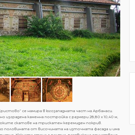
ристово” се намира в югозападната част на Арбанаси.
о изградена каменна постройка с размери 28,80 х 10,40 м,
оките скатове на трискатен керемиден покрив.
 до половината от височината на източната фасада и има
итие. Южната стена е плътна, раздвижена единствено