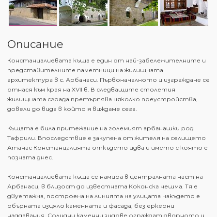
Описание
Констанцалиевата къща е един от най-забележителните и
представителните паметници на жилищната
архитектура в с. Арбанаси. Първоначалното и изграждане се
отнася към края на XVII в. В следващите столетия
жилищната сграда претърпява няколко преустройства,
довели до вида в който я виждаме сега.
Къщата е била притежание на големият арбанашки род
Тафрили. Впоследствие е закупена от жителя на селището
Атанас Констанцалията откъдето идва и името с която е
позната днес.
Констанцалиевата къща се намира в централната част на
Арбанаси, в близост до известната Коконска чешма. Тя е
двуетажна, построена на линията на улицата накъдето е
обърната изцяло каменната и фасада, без еркерни
наддавания. Солидни каменни зидове ограждат дворното и