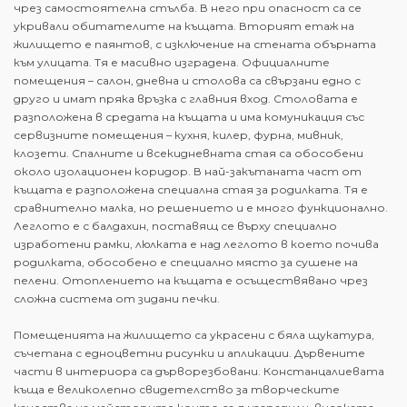
чрез самостоятелна стълба. В него при опасност са се
укривали обитателите на къщата. Вторият етаж на
жилището е паянтов, с изключение на стената обърната
към улицата. Тя е масивно изградена. Официалните
помещения – салон, дневна и столова са свързани едно с
друго и имат пряка връзка с главния вход. Столовата е
разположена в средата на къщата и има комуникация със
сервизните помещения – кухня, килер, фурна, мивник,
клозети. Спалните и всекидневната стая са обособени
около изолационен коридор. В най-закътаната част от
къщата е разположена специална стая за родилката. Тя е
сравнително малка, но решението и е много функционално.
Леглото е с балдахин, поставящ се върху специално
изработени рамки, люлката е над леглото в което почива
родилката, обособено е специално място за сушене на
пелени. Отоплението на къщата е осъществявано чрез
сложна система от зидани печки.
Помещенията на жилището са украсени с бяла щукатура,
съчетана с едноцветни рисунки и апликации. Дървените
части в интериора са дърворезбовани. Констанцалиевата
къща е великолепно свидетелство за творческите