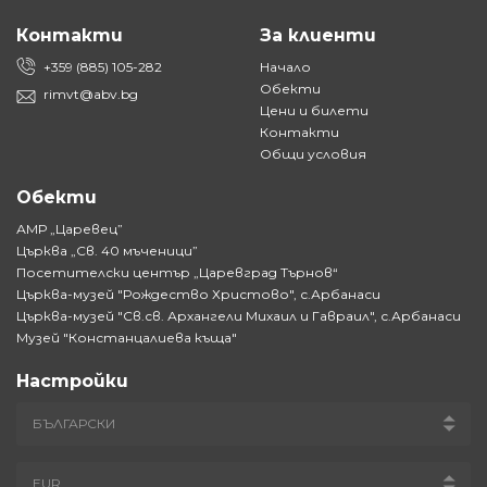
Контакти
За клиенти
+359 (885) 105-282
Начало
Обекти
rimvt@abv.bg
Цени и билети
Контакти
Общи условия
Обекти
АМР „Царевец”
Църква „Св. 40 мъченици”
Посетителски център „Царевград Търнов“
Църква-музей "Рождество Христово", с.Арбанаси
Църква-музей "Св.св. Архангели Михаил и Гавраил", с.Арбанаси
Музей "Констанцалиева къща"
Настройки