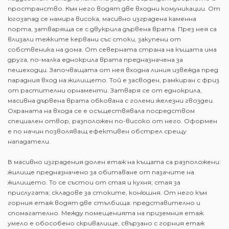
пространство. Към него водят две входни комуникации. От
югозапад се намира висока, масивно изградена каменна
порта, затваряща се с двукрила дървена врата. През нея са
влизали тежките кервани със стоки, закупени от
собственика на дома. От северната страна на къщата има
друга, по-малка еднокрила врата предназначена за
пешеходци. Започващата от нея входна линия извежда пред
парадния вход на жилището. Той е засводен, рамкиран с фриз
от растителни орнаменти. Затваря се от еднокрила,
масивна дървена врата обкована с големи железни гвоздеи.
Охраната на входа се е осъществявала посредством
специален отвор, разположен по-високо от него. Оформен
е по начин позволяващ ефективен обстрел срещу
нападатели.
В масивно изградения долен етаж на къщата са разположени:
жилище предназначено за обитаване от пазачите на
жилището. То се състои от стая и кухня; стая за
прислугата; складове за стоките, конюшня. От него към
горния етаж водят две стълбища: представително и
спомагателно. Между помещенията на приземния етаж
умело е обособено скривалище, свързано с горния етаж