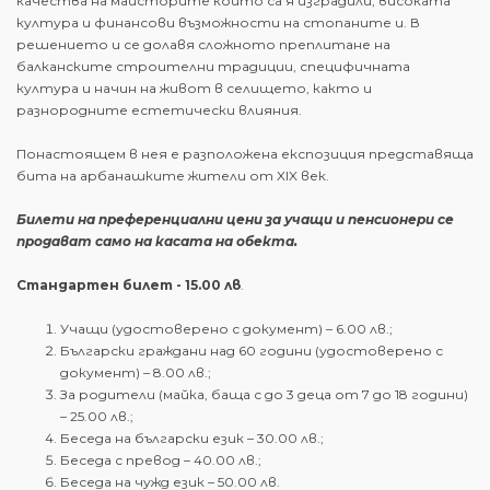
качества на майсторите които са я изградили, високата
култура и финансови възможности на стопаните и. В
решението и се долавя сложното преплитане на
балканските строителни традиции, специфичната
култура и начин на живот в селището, както и
разнородните естетически влияния.
Понастоящем в нея е разположена експозиция представяща
бита на арбанашките жители от XIX век.
Билети на преференциални цени за учащи и пенсионери се
продават само на касата на обекта.
Стандартен билет - 15.00 лв
.
Учащи (удостоверено с документ) – 6.00 лв.;
Български граждани над 60 години (удостоверено с
документ) – 8.00 лв.;
За родители (майка, баща с до 3 деца от 7 до 18 години)
– 25.00 лв.;
Беседа на български език – 30.00 лв.;
Беседа с превод – 40.00 лв.;
Беседа на чужд език – 50.00 лв.