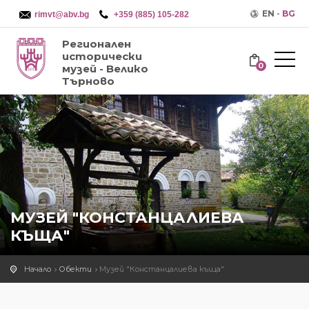
EN
-
BG
rimvt@abv.bg
+359 (885) 105-282
Регионален
исторически
0
музей - Велико
Търново
МУЗЕЙ "КОНСТАНЦАЛИЕВА
КЪЩА"
Начало
Обекти
Музей "Констанцалиева къща"