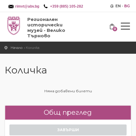
EN
-
BG
rimvt@abv.bg
+359 (885) 105-282
Регионален
исторически
0
музей - Велико
Търново
Начало
Количка
Количка
Няма добавени билети
Общ преглед
ЗАВЪРШИ