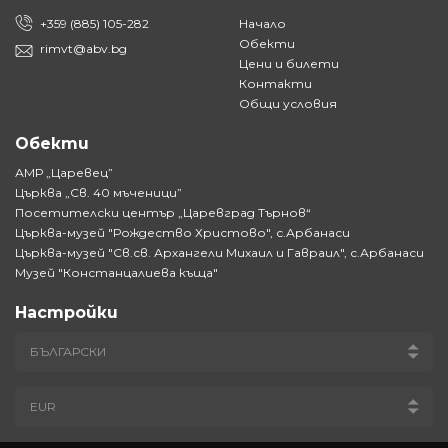
+359 (885) 105-282
Начало
Обекти
rimvt@abv.bg
Цени и билети
Контакти
Общи условия
Обекти
АМР „Царевец”
Църква „Св. 40 мъченици”
Посетителски център „Царевград Търнов“
Църква-музей "Рождество Христово", с.Арбанаси
Църква-музей "Св.св. Архангели Михаил и Гавраил", с.Арбанаси
Музей "Констанцалиева къща"
Настройки